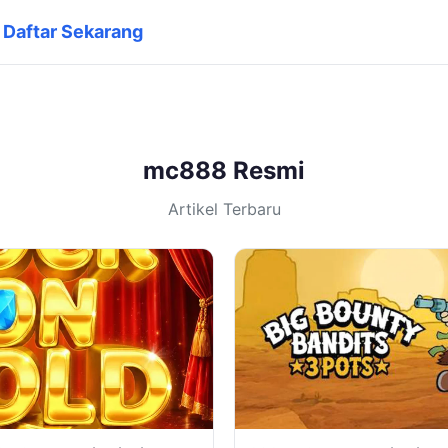
 Daftar Sekarang
mc888 Resmi
Artikel Terbaru