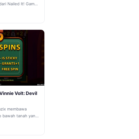
ari Nailed It! Games
penggemar...
innie Volt: Devil
Gamzix membawa
o bawah tanah yang
..