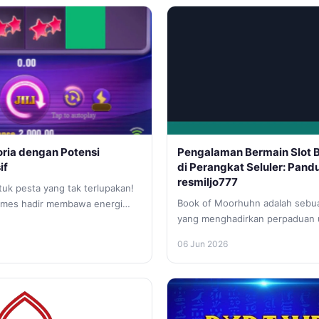
oria dengan Potensi
Pengalaman Bermain Slot 
if
di Perangkat Seluler: Pand
resmiljo777
tuk pesta yang tak terlupakan!
Book of Moorhuhn adalah sebua
 Games hadir membawa energi
yang menghadirkan perpaduan u
ayar...
klasik "buku" dengan elemen no
06 Jun 2026
berburu...