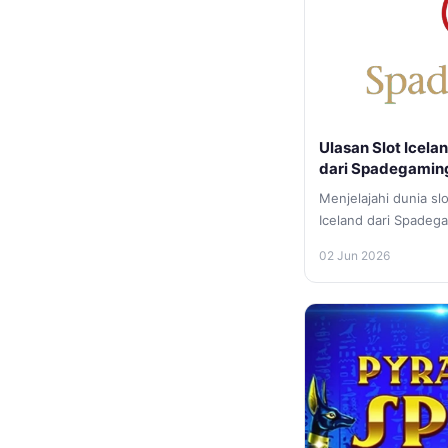
Ulasan Slot Icela
dari Spadegaming
Menjelajahi dunia s
Iceland dari Spade
visual yang memukau
02 Jun 2026
pemandangan es...