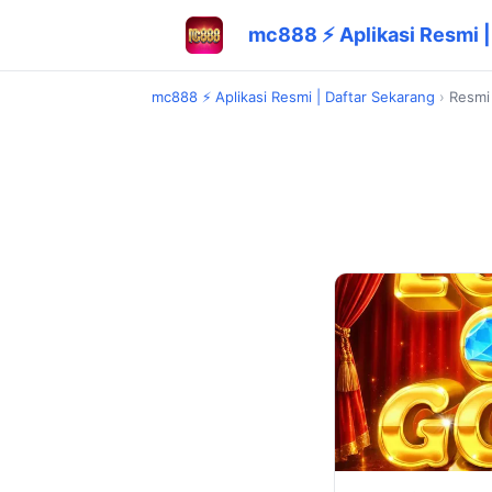
mc888 ⚡ Aplikasi Resmi |
mc888 ⚡ Aplikasi Resmi | Daftar Sekarang
›
Resmi