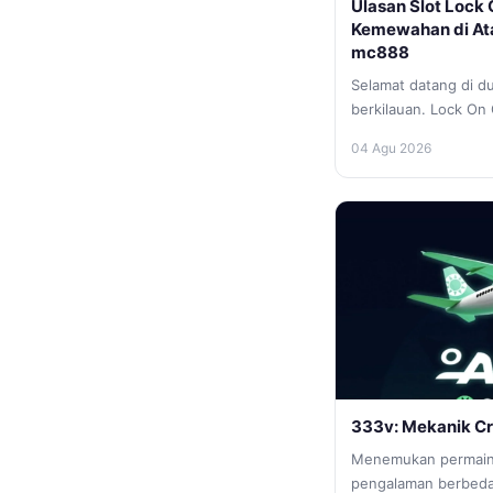
Ulasan Slot Lock 
Kemewahan di At
mc888
Selamat datang di 
berkilauan. Lock O
ke atas panggung te
04 Agu 2026
333v: Mekanik Cr
Menemukan permain
pengalaman berbeda 