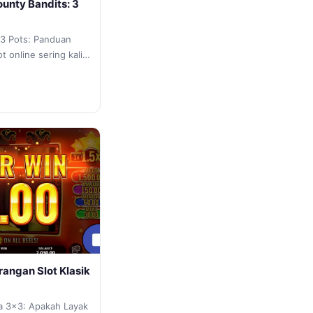
unty Bandits: 3
 3 Pots: Panduan
 online sering kali
ain baru,...
angan Slot Klasik
a 3×3: Apakah Layak