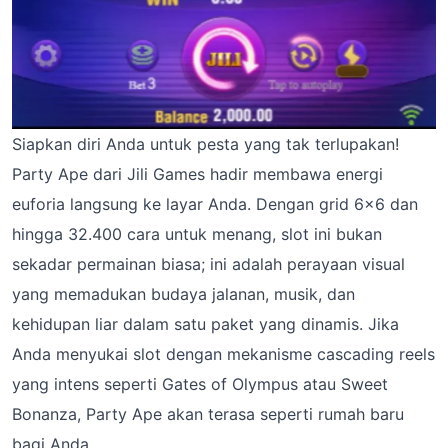
Siapkan diri Anda untuk pesta yang tak terlupakan!
Party Ape dari Jili Games hadir membawa energi
euforia langsung ke layar Anda. Dengan grid 6×6 dan
hingga 32.400 cara untuk menang, slot ini bukan
sekadar permainan biasa; ini adalah perayaan visual
yang memadukan budaya jalanan, musik, dan
kehidupan liar dalam satu paket yang dinamis. Jika
Anda menyukai slot dengan mekanisme cascading reels
yang intens seperti Gates of Olympus atau Sweet
Bonanza, Party Ape akan terasa seperti rumah baru
bagi Anda.