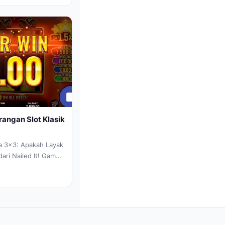
angan Slot Klasik
a 3×3: Apakah Layak
ari Nailed It! Games
penggemar...