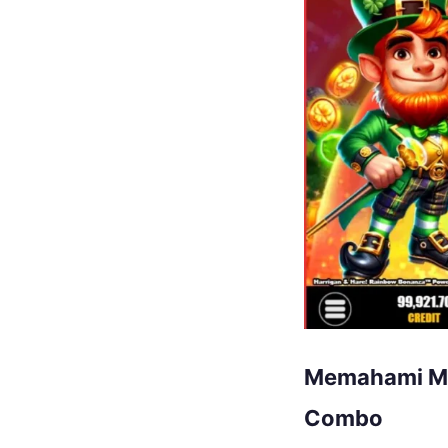
Memahami Me
Combo