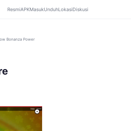
Resmi
APK
Masuk
Unduh
Lokasi
Diskusi
o
inbow Bonanza Power
re