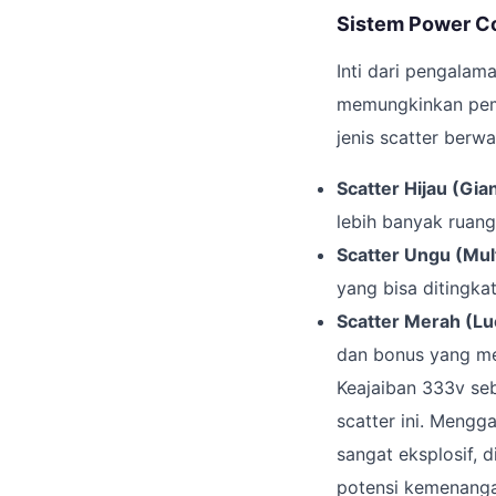
Sistem Power Co
Inti dari pengalam
memungkinkan pema
jenis scatter ber
Scatter Hijau (Gia
lebih banyak ruang
Scatter Ungu (Mul
yang bisa ditingka
Scatter Merah (Luc
dan bonus yang men
Keajaiban 333v seb
scatter ini. Mengg
sangat eksplosif, 
potensi kemenang