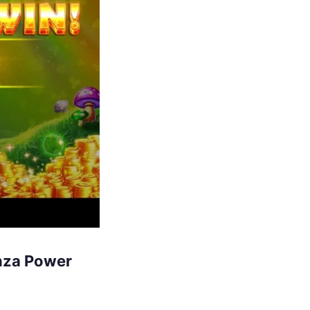
nza Power