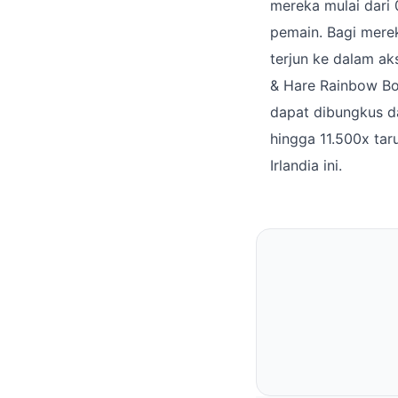
mereka mulai dari 
pemain. Bagi merek
terjun ke dalam ak
& Hare Rainbow B
dapat dibungkus 
hingga 11.500x ta
Irlandia ini.