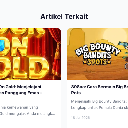
Artikel Terkait
On Gold: Menjelajahi
898aa: Cara Bermain Big Bo
as Panggung Emas –
Pots
Menjelajahi Big Bounty Bandits:
dunia kemewahan yang
Lengkap untuk Pemula Dunia slot
n Gold mengajak Anda melangkah
terasa membingungkan bagi pem
18 Jul 2026
ater megah, di mana...