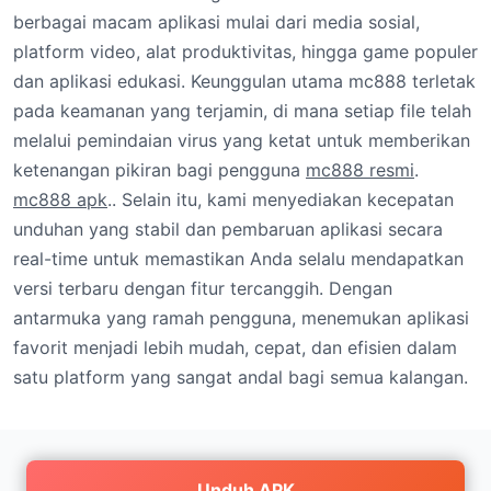
berbagai macam aplikasi mulai dari media sosial,
platform video, alat produktivitas, hingga game populer
dan aplikasi edukasi. Keunggulan utama mc888 terletak
pada keamanan yang terjamin, di mana setiap file telah
melalui pemindaian virus yang ketat untuk memberikan
ketenangan pikiran bagi pengguna
mc888 resmi
.
mc888 apk
.. Selain itu, kami menyediakan kecepatan
unduhan yang stabil dan pembaruan aplikasi secara
real-time untuk memastikan Anda selalu mendapatkan
versi terbaru dengan fitur tercanggih. Dengan
antarmuka yang ramah pengguna, menemukan aplikasi
favorit menjadi lebih mudah, cepat, dan efisien dalam
satu platform yang sangat andal bagi semua kalangan.
Unduh APK