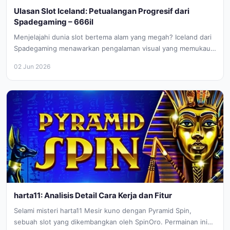
Ulasan Slot Iceland: Petualangan Progresif dari
Spadegaming – 666il
Menjelajahi dunia slot bertema alam yang megah? Iceland dari
Spadegaming menawarkan pengalaman visual yang memukau
dengan latar belakang pemandangan es...
02 Jun 2026
harta11: Analisis Detail Cara Kerja dan Fitur
Selami misteri harta11 Mesir kuno dengan Pyramid Spin,
sebuah slot yang dikembangkan oleh SpinOro. Permainan ini