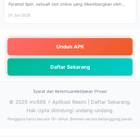
Pyramid Spin, sebuah slot online yang dikembangkan oleh
SpinOro. Slot indo622...
01 Jun 2026
Unduh APK
Daftar Sekarang
Syarat dan Ketentuan
Kebijakan Privasi
© 2026 mc888 ⚡ Aplikasi Resmi | Daftar Sekarang.
Hak cipta dilindungi undang-undang.
Pengguna harus berusia 18+ tahun. Bermain secara bertanggung jawab.