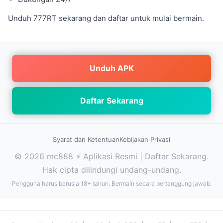
Unduh 777RT sekarang dan daftar untuk mulai bermain.
Unduh APK
Daftar Sekarang
Syarat dan Ketentuan
Kebijakan Privasi
© 2026 mc888 ⚡ Aplikasi Resmi | Daftar Sekarang.
Hak cipta dilindungi undang-undang.
Pengguna harus berusia 18+ tahun. Bermain secara bertanggung jawab.